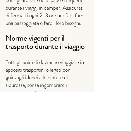
consigliato fare delle pause frequenti
durante i viaggi in camper. Assicurati
di fermarti ogni 2-3 ore per farli fare
una passeggiata e fare i loro bisogni.
Norme vigenti per il
trasporto durante il viaggio
Tutti gli animali dovranno viaggiare in
appositi trasportini o legati con
guinzagli idonei alle cinture di
sicurezza, senza ingombrare i
movimenti del guidatore.
Conclusioni
Viaggiare in camper con il tuo amico
peloso può essere un'esperienza
meravigliosa. Tuttavia, è importante