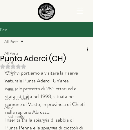
Post
All Posts
All Posts
Punta Aderci (CH)
Nord
Valutazione NaN stelle su 5.
Centro
Oggi vi portiamo a visitare 
la riserva 
naturale Punta Aderci. Un'area 
Sud
naturale protetta di 
285 ettari ed è 
Francia
stata istituita nel 1998, 
situata nel 
Eventi curiosità
comune di Vasto, in provincia di Chieti 
Altro
nella regione Abruzzo.
I nostri viaggi
Inserita tra la spiaggia di sabbia di 
Punta Penna e la spiaggia di ciottoli di 