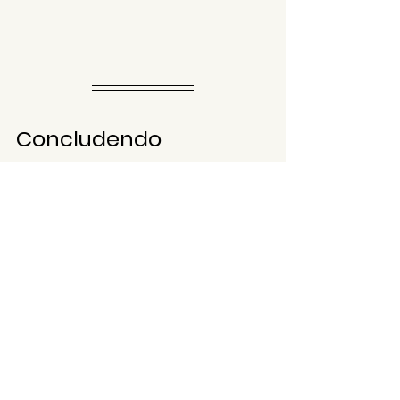
Concludendo
Punta Aderci è un paradiso per gli 
amanti del mare e della natura, mare 
cristallino, percorsi 
ciclopedonali, natura incontaminata e 
relax garantito, immersi nella bellezza 
selvaggia della costa abruzzese! Cosa 
aspettate? Venite a scoprire Punta 
Aderci e lasciatevi conquistare dal suo 
fascino!