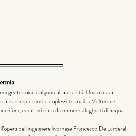
otermia
eni geotermici risalgono all'antichità. Una mappa 
ona due importanti complessi termali, a Volterra e 
racifera, caratterizzata da numerosi laghetti di acqua 
 all'opera dell'ingegnere livornese Francesco De Larderel, 