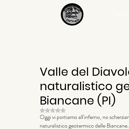
Home
Valle del Diavo
naturalistico g
Biancane (PI)
Valutazione NaN stelle su 5.
Oggi vi portiamo all'inferno, no scherzia
naturalistico geotermico delle Biancane.