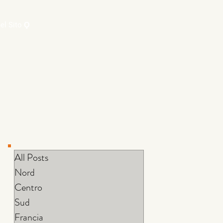
el Sito Ϙ
All Posts
Nord
Centro
Sud
Francia