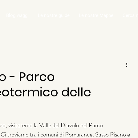
Blog viaggi
Le nostre guide
Le nostre Mappe
Cerca n
lo - Parco
eotermico delle
mo, visiteremo la Valle del Diavolo nel Parco 
 Ci troviamo tra i comuni di Pomarance, Sasso Pisano e 