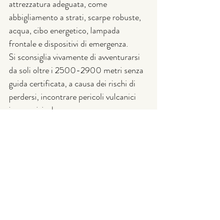
attrezzatura adeguata, come 
abbigliamento a strati, scarpe robuste, 
acqua, cibo energetico, lampada 
frontale e dispositivi di emergenza. 
Si sconsiglia vivamente di avventurarsi 
da soli oltre i 2500-2900 metri senza 
guida certificata, a causa dei rischi di 
perdersi, incontrare pericoli vulcanici 
improvvisi e le conseguenze 
potenzialmente gravi di un’escursione 
non assistita. Rispettare le indicazioni 
delle autorità e affidarsi a professionisti 
è la chiave per vivere un’esperienza 
sicura e responsabile sull’Etna.