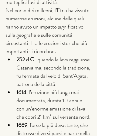
molteplici fasi di attività.
Nel corso dei millenni, l’Etna ha vissuto 
numerose eruzioni, alcune delle quali 
hanno avuto un impatto significativo 
sulla geografia e sulle comunità 
circostanti. Tra le eruzioni storiche più 
importanti si ricordano:
252 d.C.
, quando la lava raggiunse 
Catania ma, secondo la tradizione, 
fu fermata dal velo di Sant’Agata, 
patrona della città.
1614
, l’eruzione più lunga mai 
documentata, durata 10 anni e 
con un’enorme emissione di lava 
che coprì 21 km² sul versante nord.
1669
, forse la più devastante, che 
distrusse diversi paesi e parte della 