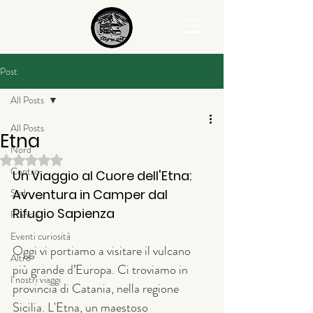
Post
All Posts
All Posts
Etna
Nord
Valutazione NaN stelle su 5.
Centro
Un Viaggio al Cuore dell'Etna: 
Sud
Avventura in Camper dal 
Rifugio Sapienza
Francia
Eventi curiosità
Oggi vi portiamo a visitare il vulcano 
Altro
più grande d’Europa. Ci troviamo in 
I nostri viaggi
provincia di Catania, nella regione 
Sicilia. L'Etna, un maestoso 