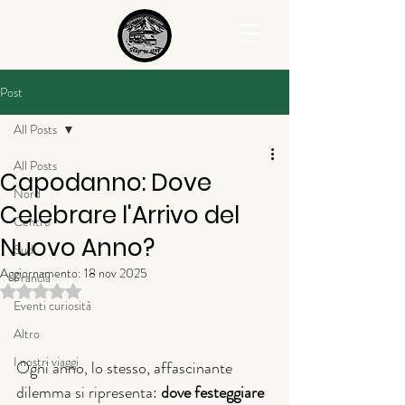
Post
All Posts
All Posts
Capodanno: Dove
Nord
Celebrare l'Arrivo del
Centro
Nuovo Anno?
Sud
Aggiornamento:
18 nov 2025
Francia
Valutazione NaN stelle su 5.
Eventi curiosità
Altro
I nostri viaggi
Ogni anno, lo stesso, affascinante 
dilemma si ripresenta: 
dove festeggiare 