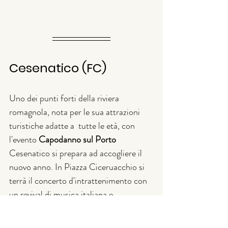
Cesenatico (FC)
Uno dei punti forti della riviera 
romagnola, nota per le sua attrazioni 
turistiche adatte a  tutte le età, con 
l'evento 
Capodanno sul Porto 
Cesenatico si prepara ad accogliere il 
nuovo anno. In Piazza Ciceruacchio si 
terrà il concerto d'intrattenimento con 
un revival di musica italiana e 
internazionale degli anni '70, '80 e '90. 
Lungo le sponde del porto ci saranno gli 