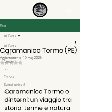
Post
All Posts
All Posts
Caramanico Terme (PE)
Nord
Aggiornamento:
10 mag 2025
Centro
Valutazione NaN stelle su 5.
Sud
Francia
Eventi curiosità
Caramanico Terme e 
Altro
dintorni: un viaggio tra 
I nostri viaggi
storia, terme e natura 