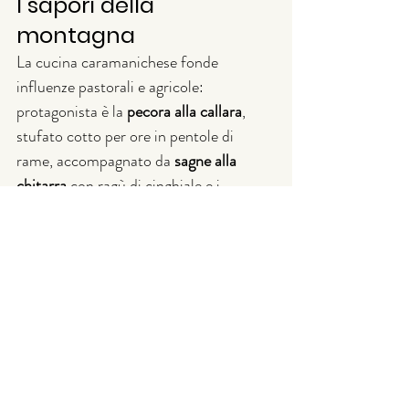
I sapori della 
montagna
La cucina caramanichese fonde 
influenze pastorali e agricole: 
protagonista è la 
pecora alla callara
, 
stufato cotto per ore in pentole di 
rame, accompagnato da 
sagne alla 
chitarra
 con ragù di cinghiale e i 
famosissimi arrosticini. Tra i dolci 
spiccano i 
cagionetti
, ravioli ripieni di 
castagne e cioccolato, mentre i vini 
locali come il Montepulciano d'Abruzzo 
DOC completano il panorama 
enogastronomico.