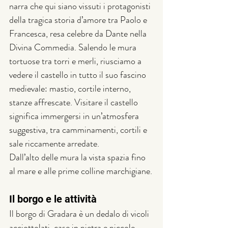
narra che qui siano vissuti i protagonisti 
della tragica storia d’amore tra Paolo e 
Francesca, resa celebre da Dante nella 
Divina Commedia. 
Salendo le mura 
tortuose tra torri e merli, riusciamo a 
vedere il castello in tutto il suo fascino 
medievale: mastio, cortile interno, 
stanze affrescate. 
Visitare il castello 
significa immergersi in un’atmosfera 
suggestiva, tra camminamenti, cortili e 
sale riccamente arredate.
Dall’alto delle mura la vista spazia fino 
al mare e alle prime colline marchigiane.
Il borgo e le attività
Il borgo di Gradara è un dedalo di vicoli 
acciottolati, case in pietra e piccole 