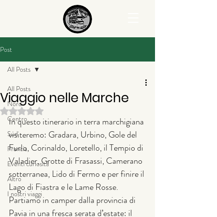
Post
All Posts
All Posts
Viaggio nelle Marche
Nord
Valutazione NaN stelle su 5.
Centro
In questo itinerario in terra marchigiana 
visiteremo: Gradara, Urbino, Gole del 
Sud
Furlo, Corinaldo, Loretello, il Tempio di 
Francia
Valadier, Grotte di Frasassi, Camerano 
Eventi curiosità
sotterranea, Lido di Fermo e per finire il 
Altro
Lago di Fiastra e le Lame Rosse.
I nostri viaggi
Partiamo in camper dalla provincia di 
Pavia in una fresca serata d’estate: il 