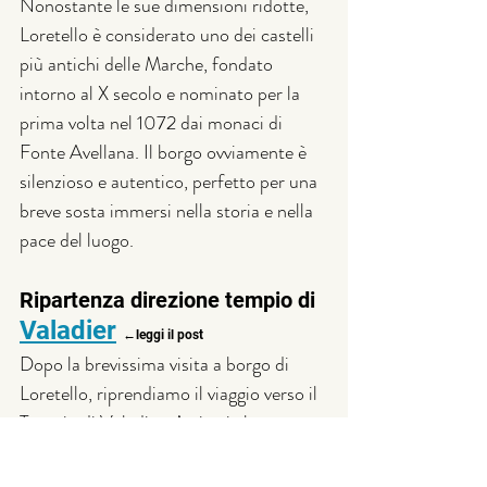
Nonostante le sue dimensioni ridotte, 
Loretello è considerato uno dei castelli 
più antichi delle Marche, fondato 
intorno al X secolo e nominato per la 
prima volta nel 1072 dai monaci di 
Fonte Avellana. Il borgo ovviamente è 
silenzioso e autentico, perfetto per una 
breve sosta immersi nella storia e nella 
pace del luogo.
Ripartenza direzione tempio di 
Valadier
←leggi il post
Dopo la brevissima visita a borgo di 
Loretello, riprendiamo il viaggio verso il 
Tempio di Valadier. Arrivati al 
parcheggio, ci incamminiamo lungo il 
sentiero che porta al tempio, 