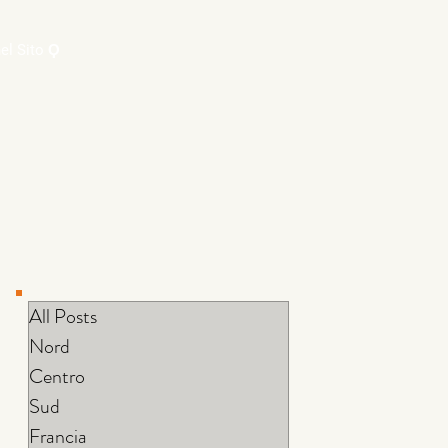
el Sito Ϙ
All Posts
Nord
Centro
Sud
Francia