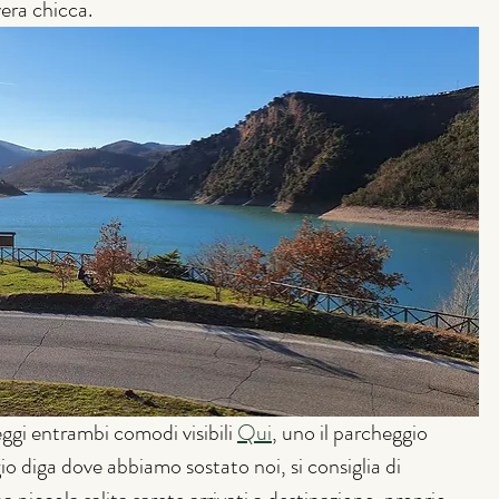
era chicca. 
ggi entrambi comodi visibili 
Qui
, uno il parcheggio 
io diga dove abbiamo sostato noi, si consiglia di 