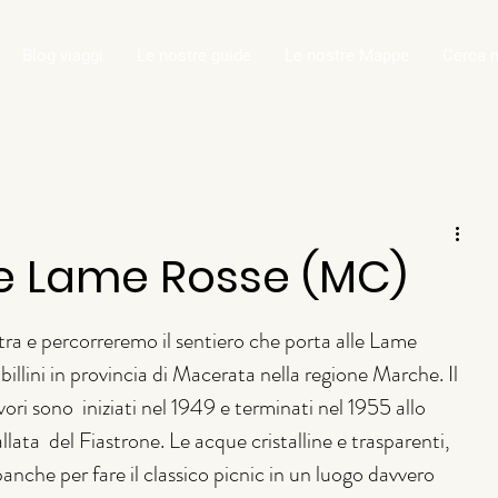
Blog viaggi
Le nostre guide
Le nostre Mappe
Cerca n
 e Lame Rosse (MC)
stra e percorreremo il sentiero che porta alle Lame 
illini in provincia di Macerata nella regione Marche. Il 
lavori sono  iniziati nel 1949 e terminati nel 1955 allo 
llata  del Fiastrone. Le acque cristalline e trasparenti, 
anche per fare il classico picnic in un luogo davvero 