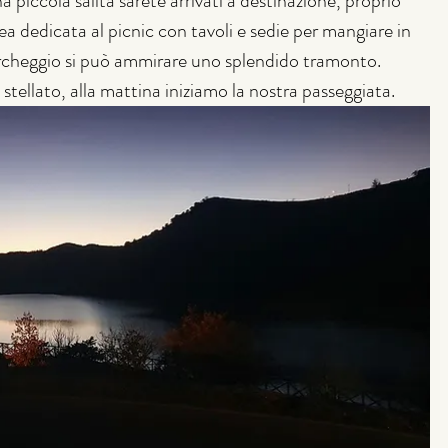
piccola salita sarete arrivati a destinazione, proprio 
a dedicata al picnic con tavoli e sedie per mangiare in 
parcheggio si può ammirare uno splendido tramonto. 
stellato, alla mattina iniziamo la nostra passeggiata.  