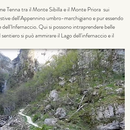
me Tenna tra il Monte Sibilla e il Monte Priora  sui 
ggestive dell'Appennino umbro-marchigiano e pur essendo 
e dell'Infernaccio. Qui si possono intraprendere belle 
 sentiero si può ammirare il Lago dell'infernaccio e il 