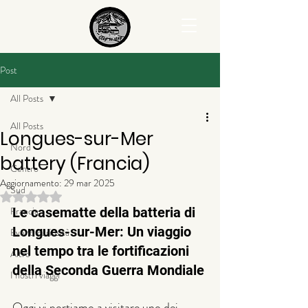
Post
All Posts
All Posts
Longues-sur-Mer
Nord
battery (Francia)
Centro
Aggiornamento:
29 mar 2025
Sud
Valutazione NaN stelle su 5.
Francia
Le casematte della batteria di 
Longues-sur-Mer: Un viaggio 
Eventi curiosità
nel tempo tra le fortificazioni 
Altro
della Seconda Guerra Mondiale
I nostri viaggi
Oggi vi portiamo a visitare uno dei 