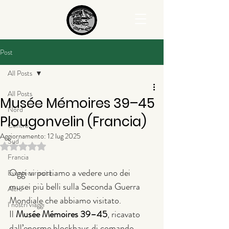
Post
All Posts
All Posts
Musée Mémoires 39–45
Nord
Plougonvelin (Francia)
Centro
Aggiornamento:
12 lug 2025
Sud
Valutazione NaN stelle su 5.
Francia
Oggi vi portiamo a vedere uno dei 
Eventi curiosità
musei più belli sulla Seconda Guerra 
Altro
Mondiale che abbiamo visitato.
I nostri viaggi
Il 
Musée Mémoires 39–45
, ricavato 
dall’enorme blockhaus di comando 