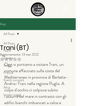
Post
All Posts
All Posts
Trani (BT)
Nord
Aggiornamento:
13 mar 2022
Centro
Valutazione NaN stelle su 5.
Oggi vi portiamo a visitare Trani, un 
Sud
comune affacciato sulla costa del 
Francia
Mediterraneo in provincia di Barletta-
Eventi curiosità
Andria-Trani nella regione Puglia. A 
Altro
colpo d'occhio ci colpisce subito 
I nostri viaggi
l'azzurro del mare in contrasto con gli 
edifici bianchi imbiancati a calce e 