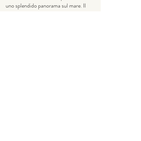
uno splendido panorama sul mare. Il 
percorso terminerà a Torre Olivieri, una 
antica torre vedetta situata sulla costa.
Il 
museo delle carrozze di Trani:
Ospitato all'interno del settecentesco 
Palazzo Antonacci, è un museo 
dedicato alle carrozze, originato da una 
collezione privata dei duchi Telesio di 
Toritto, dal 1956 espone 33/34 
carrozze di vari modelli suddivisi in: da 