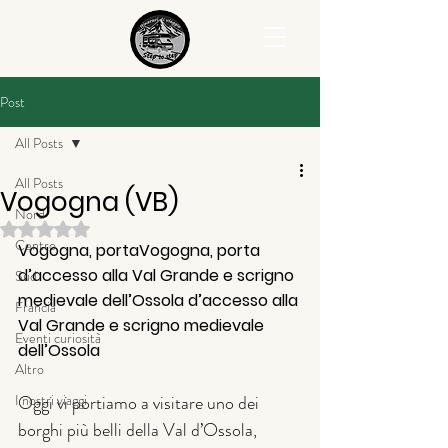
Post
All Posts
All Posts
Vogogna (VB)
Nord
Valutazione NaN stelle su 5.
Centro
Vogogna, porta
Vogogna, porta 
d’accesso alla Val Grande e scrigno 
Sud
medievale dell’Ossola
 d’accesso alla 
Francia
Val Grande e scrigno medievale 
Eventi curiosità
dell’Ossola
Altro
I nostri viaggi
Oggi vi portiamo a visitare uno dei 
borghi più belli della Val d’Ossola, 