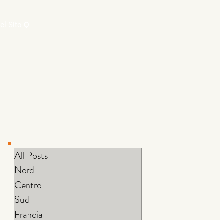
el Sito Ϙ
All Posts
Nord
Centro
Sud
Francia