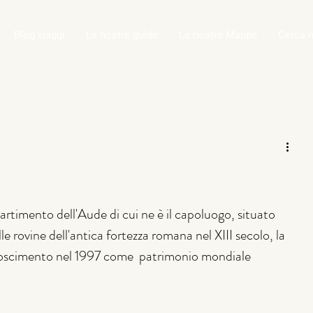
Blog viaggi
Le nostre guide
Le nostre Mappe
Cerca n
partimento dell'Aude di cui ne è il capoluogo, situato 
le rovine dell'antica fortezza romana nel XIII secolo, la 
iconoscimento nel 1997 come  patrimonio mondiale 