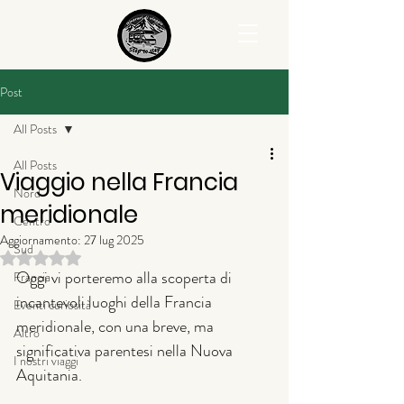
Post
All Posts
All Posts
Viaggio nella Francia
Nord
meridionale
Centro
Aggiornamento:
27 lug 2025
Sud
Valutazione NaN stelle su 5.
Oggi vi porteremo alla scoperta di 
Francia
incantevoli luoghi della Francia 
Eventi curiosità
meridionale, con una breve, ma 
Altro
significativa parentesi nella Nuova 
I nostri viaggi
Aquitania.