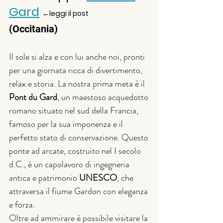
Gard
←leggi il post
(Occitania)
Il sole si alza e con lui anche noi, pronti 
per una giornata ricca di divertimento, 
relax e storia. La nostra prima meta è il 
Pont du Gard
, un maestoso acquedotto 
romano situato nel sud della Francia, 
famoso per la sua imponenza e il 
perfetto stato di conservazione. Questo 
ponte ad arcate, costruito nel I secolo 
d.C., è un capolavoro di ingegneria 
antica e patrimonio 
UNESCO
, che 
attraversa il fiume Gardon con eleganza 
e forza.
Oltre ad ammirare è possibile visitare la 