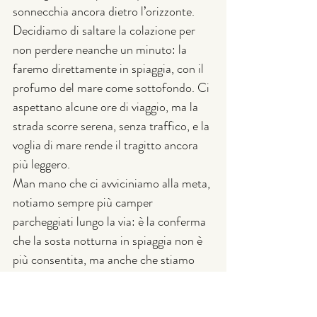
sonnecchia ancora dietro l’orizzonte. 
Decidiamo di saltare la colazione per 
non perdere neanche un minuto: la 
faremo direttamente in spiaggia, con il 
profumo del mare come sottofondo. Ci 
aspettano alcune ore di viaggio, ma la 
strada scorre serena, senza traffico, e la 
voglia di mare rende il tragitto ancora 
più leggero.
Man mano che ci avviciniamo alla meta, 
notiamo sempre più camper 
parcheggiati lungo la via: è la conferma 
che la sosta notturna in spiaggia non è 
più consentita, ma anche che stiamo 
per arrivare in un luogo davvero 
speciale. Il parcheggio è immenso e si 