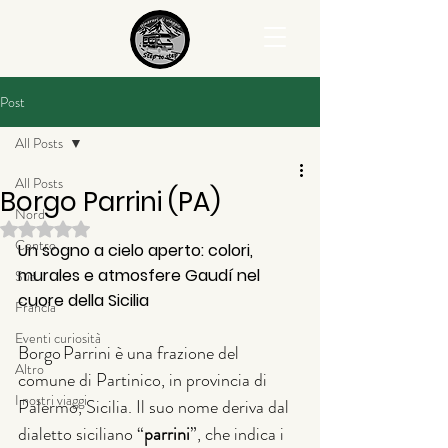
Post
All Posts
All Posts
Borgo Parrini (PA)
Nord
Valutazione NaN stelle su 5.
Centro
Un sogno a cielo aperto: colori, 
murales e atmosfere Gaudí nel 
Sud
cuore della Sicilia
Francia
Eventi curiosità
Borgo Parrini è una frazione del 
Altro
comune di Partinico, in provincia di 
I nostri viaggi
Palermo, Sicilia. Il suo nome deriva dal 
dialetto siciliano “
parrini
”, che indica i 