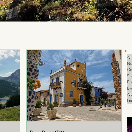
All
No
Ce
Su
Fr
Eve
Al
I n