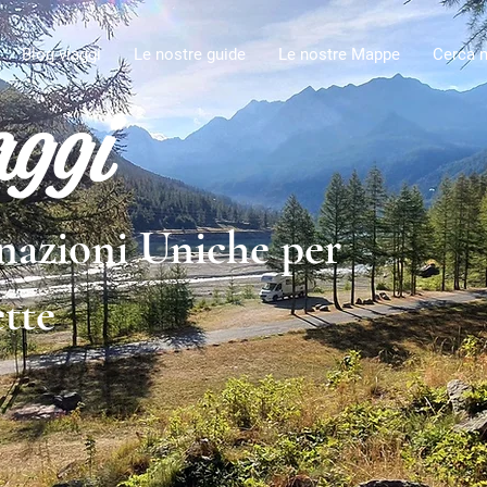
Blog viaggi
Le nostre guide
Le nostre Mappe
Cerca n
aggi
nazioni Uniche per
tte