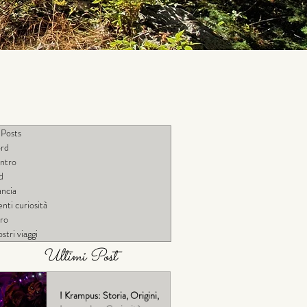
 Posts
rd
ntro
d
ancia
nti curiosità
tro
ostri viaggi
Ultimi Post
I Krampus: Storia, Origini,