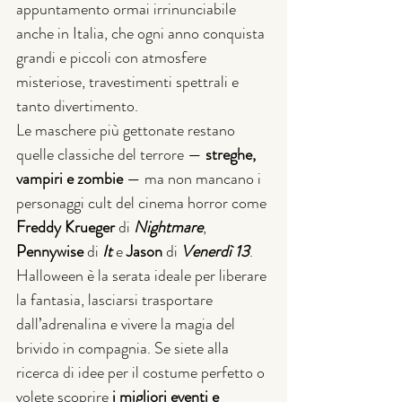
appuntamento ormai irrinunciabile 
anche in Italia, che ogni anno conquista 
grandi e piccoli con atmosfere 
misteriose, travestimenti spettrali e 
tanto divertimento.
Le maschere più gettonate restano 
quelle classiche del terrore — 
streghe, 
vampiri e zombie
 — ma non mancano i 
personaggi cult del cinema horror come 
Freddy Krueger
 di 
Nightmare
, 
Pennywise
 di 
It
 e 
Jason
 di 
Venerdì 13
.
Halloween è la serata ideale per liberare 
la fantasia, lasciarsi trasportare 
dall’adrenalina e vivere la magia del 
brivido in compagnia. Se siete alla 
ricerca di idee per il costume perfetto o 
volete scoprire 
i migliori eventi e 