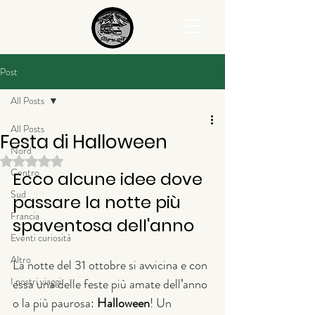
Post
All Posts
All Posts
Festa di Halloween
Nord
Valutazione NaN stelle su 5.
Centro
Ecco alcune idee dove 
Sud
passare la notte più 
Francia
spaventosa dell'anno
Eventi curiosità
Altro
La notte del 31 ottobre si avvicina e con 
I nostri viaggi
essa una delle feste più amate dell’anno 
o la più paurosa: 
Halloween
! Un 