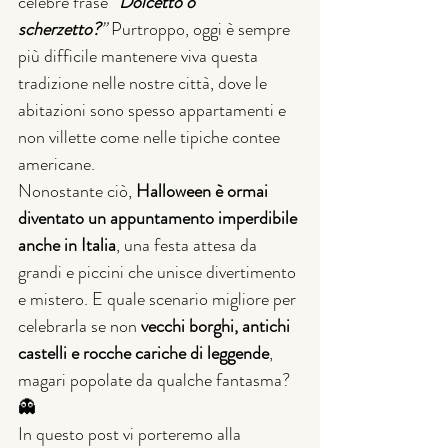
celebre frase 
“
Dolcetto o 
scherzetto?
”
 Purtroppo, oggi è sempre 
più difficile mantenere viva questa 
tradizione nelle nostre città, dove le 
abitazioni sono spesso appartamenti e 
non villette come nelle tipiche contee 
americane.
Nonostante ciò, 
Halloween è ormai 
diventato un appuntamento imperdibile 
anche in Italia
, una festa attesa da 
grandi e piccini che unisce divertimento 
e mistero. E quale scenario migliore per 
celebrarla se non 
vecchi borghi, antichi 
castelli e rocche cariche di leggende
, 
magari popolate da qualche fantasma? 
👻
In questo post vi porteremo alla 